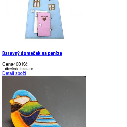
Barevný domeček na peníze
Cena
400 Kč
dřevěná dekorace
Detail zboží