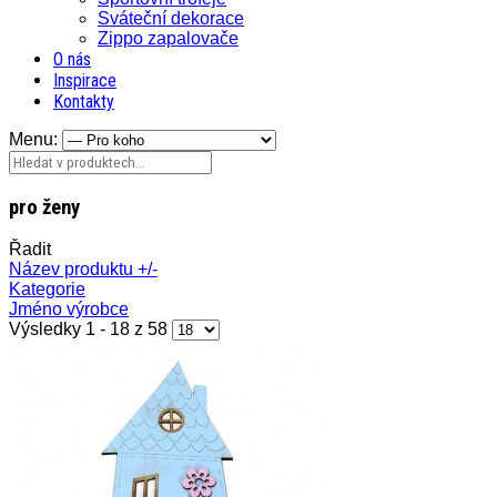
Sváteční dekorace
Zippo zapalovače
O nás
Inspirace
Kontakty
Menu:
pro ženy
Řadit
Název produktu +/-
Kategorie
Jméno výrobce
Výsledky 1 - 18 z 58