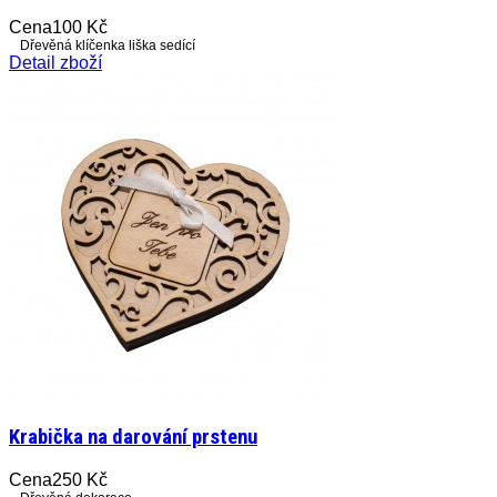
Cena
100 Kč
Dřevěná klíčenka liška sedící
Detail zboží
Krabička na darování prstenu
Cena
250 Kč