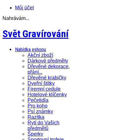
Můj účet
Nahrávám...
Svět Gravírování
Nabídka eshopu
Akční zboží
Dárkové předměty
Dřevěné dekorace,
přání...
Dřevěné krabičky
Dveřní štítky
Firemní cedule
Hotelové klíčenky
Pečetidla
Pro koho
Psí známky
Razítka
Rytí do Vašich
předmětů
Šperky
Sportovní trofeje