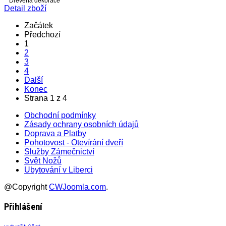
Dřevěná dekorace
Detail zboží
Začátek
Předchozí
1
2
3
4
Další
Konec
Strana 1 z 4
Obchodní podmínky
Zásady ochrany osobních údajů
Doprava a Platby
Pohotovost - Otevírání dveří
Služby Zámečnictví
Svět Nožů
Ubytování v Liberci
@Copyright
CWJoomla.com
.
Přihlášení