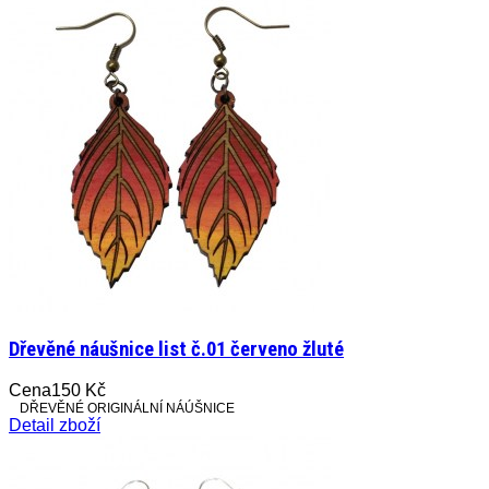
Dřevěné náušnice list č.01 červeno žluté
Cena
150 Kč
DŘEVĚNÉ ORIGINÁLNÍ NÁÚŠNICE
Detail zboží