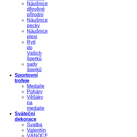
Náušnice
dřevěné
přírodní
Náušnice
pecky
Náušnice
plexi
Rytí
do
Vašich
šperků
sady
šperků
Sportovní
trofeje
Medaile
Poháry
Věšáky
na
medaile
Sváteční
dekorace
Svatba
Valentýn
VÁNOCE