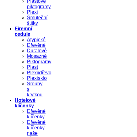
Plastové
piktogramy
Plexi
Smuteční
štítky
Firemní
cedule
Atypické
Dřevěné
Duralové
Mosazné
Piktogramy
Plast
Plexi/dřevo
Plexisklo
Šrouby
s
krytkou
Hotelové
klíčenky
Dřevěné
klíčenky
Dřevěné
klíčenky,
naše