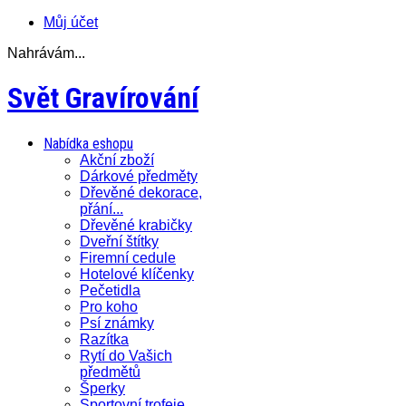
Můj účet
Nahrávám...
Svět Gravírování
Nabídka eshopu
Akční zboží
Dárkové předměty
Dřevěné dekorace,
přání...
Dřevěné krabičky
Dveřní štítky
Firemní cedule
Hotelové klíčenky
Pečetidla
Pro koho
Psí známky
Razítka
Rytí do Vašich
předmětů
Šperky
Sportovní trofeje