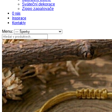
Sváteční dekorace
Zippo zapalovače
O nás
Inspirace
Kontakty
Menu: