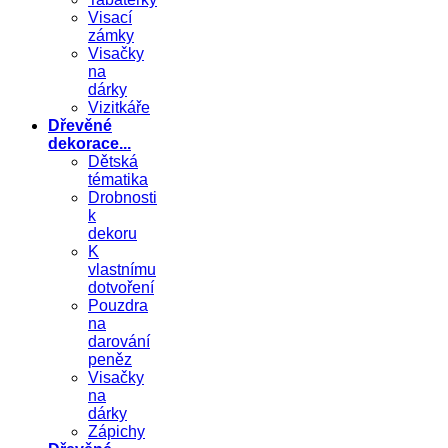
Visací
zámky
Visačky
na
dárky
Vizitkáře
Dřevěné
dekorace...
Dětská
tématika
Drobnosti
k
dekoru
K
vlastnímu
dotvoření
Pouzdra
na
darování
peněz
Visačky
na
dárky
Zápichy