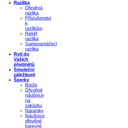
Razítka
Dřevěná
razítka
Příslušenství
k
razítkům
Reliéf
razítka
Samonamáčecí
razítka
Rytí do
Vašich
předmětů
Smuteční
záležitosti
Šperky
Brože
Dřevěné
náušnice
na
zakázku
Náramky
Náušnice
dřevěné
barevné