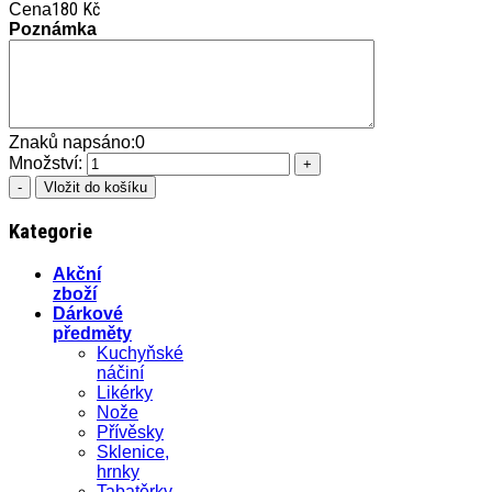
180 Kč
Cena
Poznámka
Znaků napsáno:
0
Množství:
Kategorie
Akční
zboží
Dárkové
předměty
Kuchyňské
náčiní
Likérky
Nože
Přívěsky
Sklenice,
hrnky
Tabatěrky