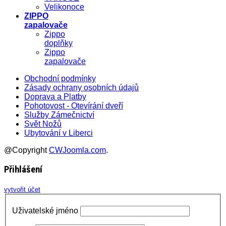
Velikonoce
ZIPPO
zapalovače
Zippo
doplňky
Zippo
zapalovače
Obchodní podmínky
Zásady ochrany osobních údajů
Doprava a Platby
Pohotovost - Otevírání dveří
Služby Zámečnictví
Svět Nožů
Ubytování v Liberci
@Copyright
CWJoomla.com
.
Přihlášení
vytvořit účet
Uživatelské jméno