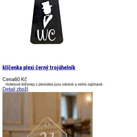
klíčenka plexi černý trojúhelník
Cena
60 Kč
Hotelové klíčenky z plexiskla jsou odolné a velmi zajímavé.
Detail zboží