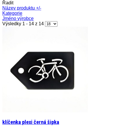
Řadit
Název produktu +/-
Kategorie
Jméno výrobce
Výsledky 1 - 14 z 14
klíčenka plexi černá šipka