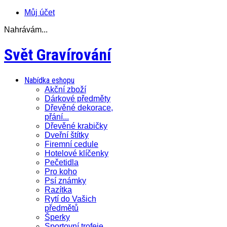
Můj účet
Nahrávám...
Svět Gravírování
Nabídka eshopu
Akční zboží
Dárkové předměty
Dřevěné dekorace,
přání...
Dřevěné krabičky
Dveřní štítky
Firemní cedule
Hotelové klíčenky
Pečetidla
Pro koho
Psí známky
Razítka
Rytí do Vašich
předmětů
Šperky
Sportovní trofeje