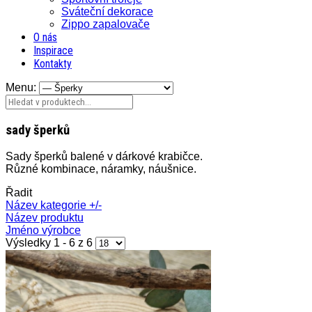
Sváteční dekorace
Zippo zapalovače
O nás
Inspirace
Kontakty
Menu:
sady šperků
Sady šperků balené v dárkové krabičce.
Různé kombinace, náramky, náušnice.
Řadit
Název kategorie +/-
Název produktu
Jméno výrobce
Výsledky 1 - 6 z 6