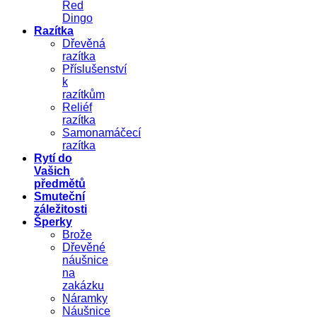
Red
Dingo
Razítka
Dřevěná
razítka
Příslušenství
k
razítkům
Reliéf
razítka
Samonamáčecí
razítka
Rytí do
Vašich
předmětů
Smuteční
záležitosti
Šperky
Brože
Dřevěné
náušnice
na
zakázku
Náramky
Náušnice