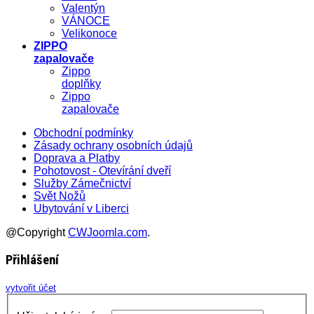
Valentýn
VÁNOCE
Velikonoce
ZIPPO
zapalovače
Zippo
doplňky
Zippo
zapalovače
Obchodní podmínky
Zásady ochrany osobních údajů
Doprava a Platby
Pohotovost - Otevírání dveří
Služby Zámečnictví
Svět Nožů
Ubytování v Liberci
@Copyright
CWJoomla.com
.
Přihlášení
vytvořit účet