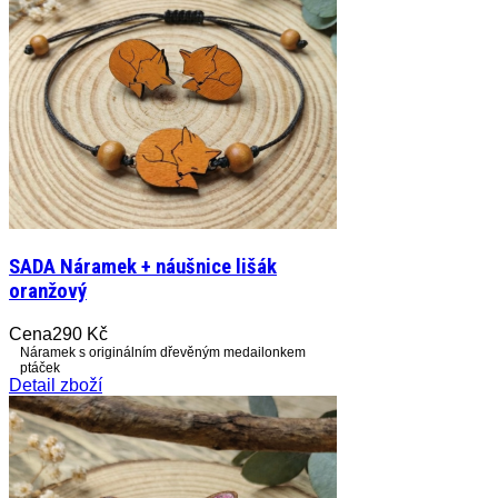
SADA Náramek + náušnice lišák
oranžový
Cena
290 Kč
Náramek s originálním dřevěným medailonkem
ptáček
Detail zboží