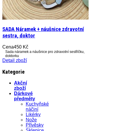
SADA Náramek + náušnice zdravotní
sestra, doktor
Cena
450 Kč
Sada náramek a náušnice pro zdravotní sestřičku,
doktorku
Detail zboží
Kategorie
Akční
zboží
Dárkové
předměty
Kuchyňské
náčiní
Likérky
Nože
Přívěsky
Sklenice,