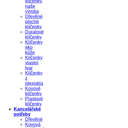
klíčenky,
naše
výroba
Dřevěné
ploché
klíčenky
Duralové
klíčenky
Klíčenky
eko
kůže
Klíčenky
vlastní
tvar
Klíčenky
z
plexiskla
Kovové
klíčenky
Plastové
klíčenky
Kancelářské
potřeby
Dřevěné
Kovová