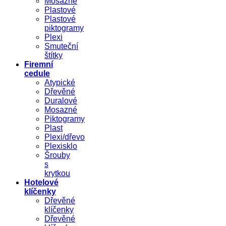
Mosazné
Plastové
Plastové
piktogramy
Plexi
Smuteční
štítky
Firemní
cedule
Atypické
Dřevěné
Duralové
Mosazné
Piktogramy
Plast
Plexi/dřevo
Plexisklo
Šrouby
s
krytkou
Hotelové
klíčenky
Dřevěné
klíčenky
Dřevěné