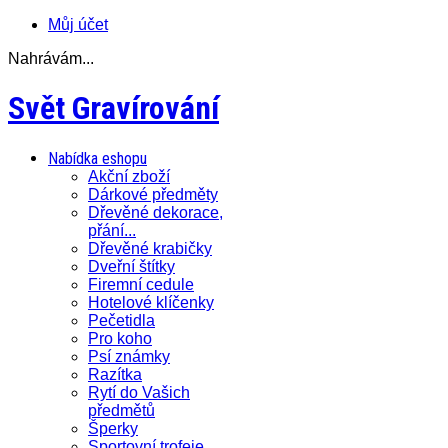
Můj účet
Nahrávám...
Svět Gravírování
Nabídka eshopu
Akční zboží
Dárkové předměty
Dřevěné dekorace,
přání...
Dřevěné krabičky
Dveřní štítky
Firemní cedule
Hotelové klíčenky
Pečetidla
Pro koho
Psí známky
Razítka
Rytí do Vašich
předmětů
Šperky
Sportovní trofeje