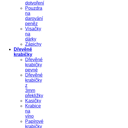
dotvoření
Pouzdra
na
darování
peněz
Visačky
na
dárky
Zápichy
Dřevěné
krabičky
Dřevěné
krabičky
pevné
Dřevěné
krabičky
z
3mm
překližky
Kasičky
Krabice
na
víno
Papírové
krabičky