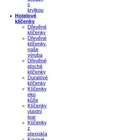
s
krytkou
Hotelové
klíčenky
Dřevěné
klíčenky
Dřevěné
klíčenky,
naše
výroba
Dřevěné
ploché
klíčenky
Duralové
klíčenky
Klíčenky
eko
kůže
Klíčenky
vlastní
tvar
Klíčenky
z
plexiskla
Kovové