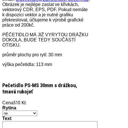
Obrázek je nejlépe zaslat ve křivkách,
vektorový CDR, EPS, PDF.
Pokud nemáte
k dispozici vektor a je nutné grafiku
překreslovat, účtujeme k výrobě grafické
práce od 200kč.
PĚČETIDLO MÁ JIŽ VYRYTOU DRÁŽKU
DOKOLA, BUDE TEDY SOUČÁSTÍ
OTISKU.
průměr plochy pro rytí: 30 mm
výška pečetidla: 113 mm
Pečetidlo PS-MS 30mm s drážkou,
tmavá rukojeť
510 Kč
Cena
Rytina
Text