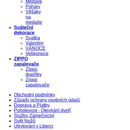
Medaile
Poháry
Věšáky
na
medaile
Sváteční
dekorace
Svatba
Valentýn
VÁNOCE
Velikonoce
ZIPPO
zapalovače
Zippo
doplňky
Zippo
zapalovače
Obchodní podmínky
Zásady ochrany osobních údajů
Doprava a Platby
Pohotovost - Otevírání dveří
Služby Zámečnictví
Svět Nožů
Ubytování v Liberci