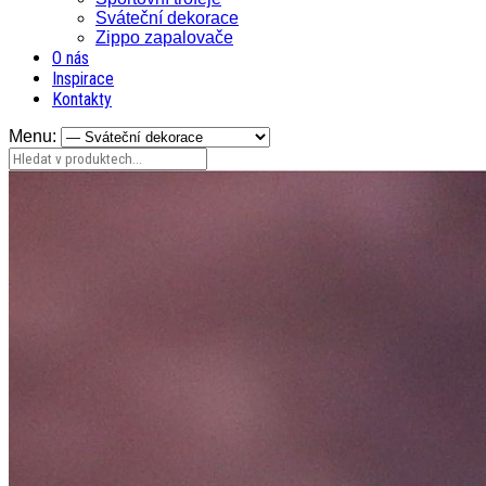
Sváteční dekorace
Zippo zapalovače
O nás
Inspirace
Kontakty
Menu: