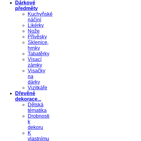
Dárkové
předměty
Kuchyňské
náčiní
Likérky
Nože
Přívěsky
Sklenice,
hrnky
Tabatěrky
Visací
zámky
Visačky
na
dárky
Vizitkáře
Dřevěné
dekorace...
Dětská
tématika
Drobnosti
k
dekoru
K
vlastnímu