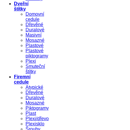
Dveřní
štítky
Domovní
cedule
Dřevěné
Duralové
Masivní
Mosazné
Plastové
Plastové
piktogramy
Plexi
Smuteční
štítky
Firemní
cedule
Atypické
Dřevěné
Duralové
Mosazné
Piktogramy
Plast
Plexi/dřevo
Plexisklo
Šrouby