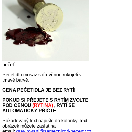
pečeť
Pečetidlo mosaz s dřevěnou rukojetí v
tmavé barvě.
CENA PEČETIDLA JE BEZ RYTÍ!
POKUD SI PŘEJETE S RYTÍM ZVOLTE
POD CENOU
(RYTINA)
, RYTÍ SE
AUTOMATICKY PŘIČTE.
Požadovaný text napište do kolonky Text,
obrázek můžete zaslat na
email:
gravirovani@zamecnictvi-peceny.cz
.