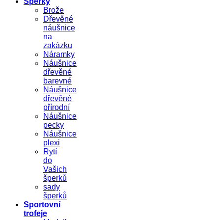
Šperky
Brože
Dřevěné
náušnice
na
zakázku
Náramky
Náušnice
dřevěné
barevné
Náušnice
dřevěné
přírodní
Náušnice
pecky
Náušnice
plexi
Rytí
do
Vašich
šperků
sady
šperků
Sportovní
trofeje