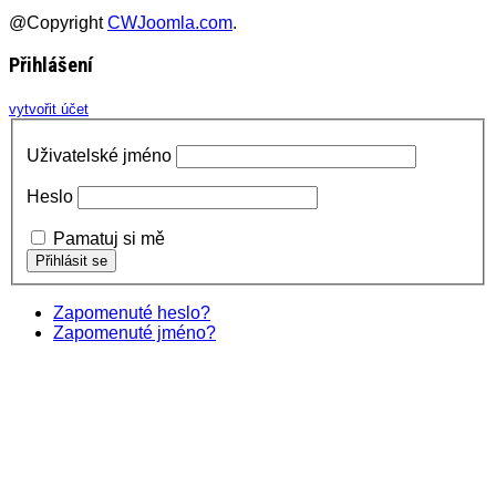
@Copyright
CWJoomla.com
.
Přihlášení
vytvořit účet
Uživatelské jméno
Heslo
Pamatuj si mě
Zapomenuté heslo?
Zapomenuté jméno?