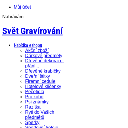
Můj účet
Nahrávám...
Svět Gravírování
Nabídka eshopu
Akční zboží
Dárkové předměty
Dřevěné dekorace,
přání...
Dřevěné krabičky
Dveřní štítky
Firemní cedule
Hotelové klíčenky
Pečetidla
Pro koho
Psí známky
Razítka
Rytí do Vašich
předmětů
Šperky
Sportovní trofeje