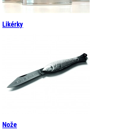
Likérky
Nože