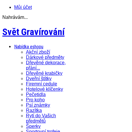
Můj účet
Nahrávám...
Svět Gravírování
Nabídka eshopu
Akční zboží
Dárkové předměty
Dřevěné dekorace,
přání...
Dřevěné krabičky
Dveřní štítky
Firemní cedule
Hotelové klíčenky
Pečetidla
Pro koho
Psí známky
Razítka
Rytí do Vašich
předmětů
Šperky
Sportovní trofeje