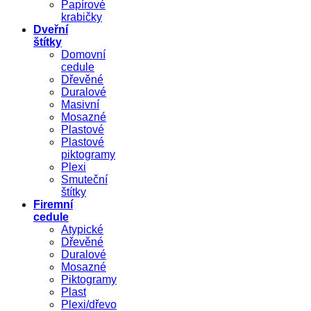
Papírové
krabičky
Dveřní
štítky
Domovní
cedule
Dřevěné
Duralové
Masivní
Mosazné
Plastové
Plastové
piktogramy
Plexi
Smuteční
štítky
Firemní
cedule
Atypické
Dřevěné
Duralové
Mosazné
Piktogramy
Plast
Plexi/dřevo