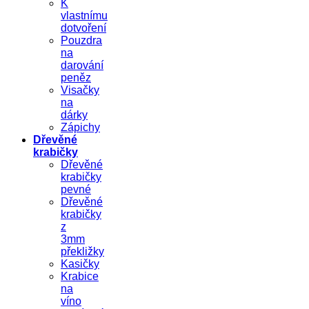
K
vlastnímu
dotvoření
Pouzdra
na
darování
peněz
Visačky
na
dárky
Zápichy
Dřevěné
krabičky
Dřevěné
krabičky
pevné
Dřevěné
krabičky
z
3mm
překližky
Kasičky
Krabice
na
víno