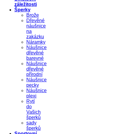
záležitosti
Šperky
Brože
Dřevěné
náušnice
na
zakázku
Náramky
Náušnice
dřevěné
barevné
Náušnice
dřevěné
přírodní
Náušnice
pecky
Náušnice
plexi
Rytí
do
Vašich
šperků
sady
šperků
Sportovní