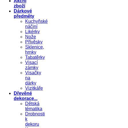
Akční
zboží
Dárkové
předměty
Kuchyňské
náčiní
Likérky
Nože
Přívěsky
Sklenice,
hrnky
Tabatěrky
Visací
zámky
Visačky
na
dárky
Vizitkáře
Dřevěné
dekorace...
Dětská
tématika
Drobnosti
k
dekoru