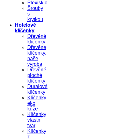
Plexisklo
Šrouby
s
krytkou
Hotelové
klíčenky
Dřevěné
klíčenky
Dřevěné
klíčenky,
naše
výroba
Dřevěné
ploché
klíčenky
Duralové
klíčenky
Klíčenky
eko
kůže
Klíčenky
vlastní
tvar
Klíčenky
z