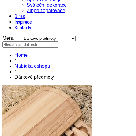
Sváteční dekorace
Zippo zapalovače
O nás
Inspirace
Kontakty
Menu:
Home
/
Nabídka eshopu
/
Dárkové předměty