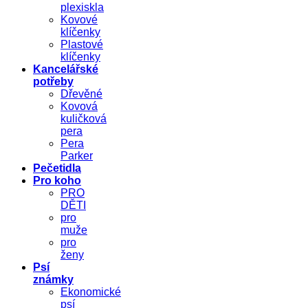
plexiskla
Kovové
klíčenky
Plastové
klíčenky
Kancelářské
potřeby
Dřevěné
Kovová
kuličková
pera
Pera
Parker
Pečetidla
Pro koho
PRO
DĚTI
pro
muže
pro
ženy
Psí
známky
Ekonomické
psí