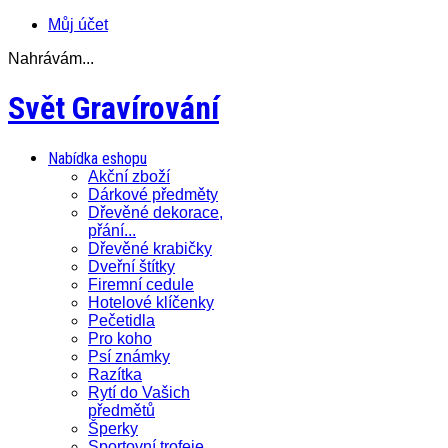
Můj účet
Nahrávám...
Svět Gravírování
Nabídka eshopu
Akční zboží
Dárkové předměty
Dřevěné dekorace,
přání...
Dřevěné krabičky
Dveřní štítky
Firemní cedule
Hotelové klíčenky
Pečetidla
Pro koho
Psí známky
Razítka
Rytí do Vašich
předmětů
Šperky
Sportovní trofeje