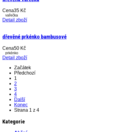
Cena
35 Kč
vařečka
Detail zboží
dřevěné prkénko bambusové
Cena
50 Kč
prkénko
Detail zboží
Začátek
Předchozí
1
2
3
4
Další
Konec
Strana 1 z 4
Kategorie