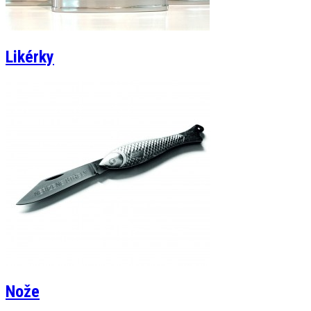
Likérky
Nože