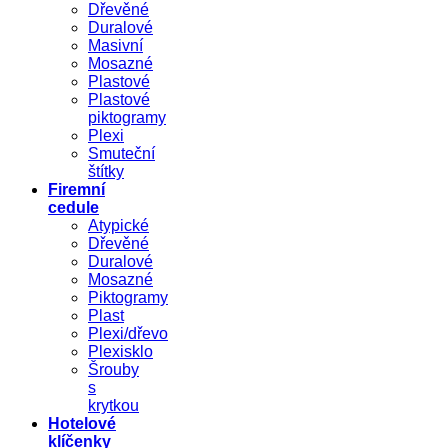
Dřevěné
Duralové
Masivní
Mosazné
Plastové
Plastové
piktogramy
Plexi
Smuteční
štítky
Firemní
cedule
Atypické
Dřevěné
Duralové
Mosazné
Piktogramy
Plast
Plexi/dřevo
Plexisklo
Šrouby
s
krytkou
Hotelové
klíčenky