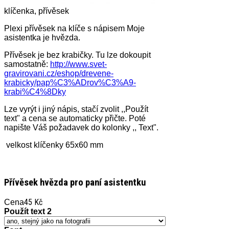
klíčenka, přívěsek
Plexi přívěsek na klíče s nápisem Moje
asistentka je hvězda.
Přívěsek je bez krabičky. Tu lze dokoupit
samostatně:
http://www.svet-
gravirovani.cz/eshop/drevene-
krabicky/pap%C3%ADrov%C3%A9-
krabi%C4%8Dky
Lze vyrýt i jiný nápis, stačí zvolit ,,Použít
text" a cena se automaticky přičte. Poté
napište Váš požadavek do kolonky ,, Text".
velkost klíčenky 65x60 mm
Přívěsek hvězda pro paní asistentku
45 Kč
Cena
Použít text 2