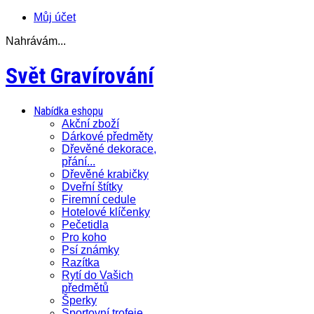
Můj účet
Nahrávám...
Svět Gravírování
Nabídka eshopu
Akční zboží
Dárkové předměty
Dřevěné dekorace,
přání...
Dřevěné krabičky
Dveřní štítky
Firemní cedule
Hotelové klíčenky
Pečetidla
Pro koho
Psí známky
Razítka
Rytí do Vašich
předmětů
Šperky
Sportovní trofeje