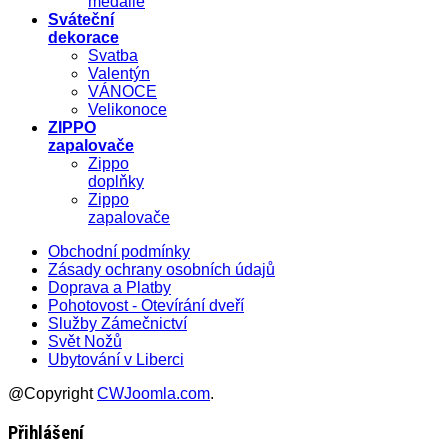
medaile
Sváteční
dekorace
Svatba
Valentýn
VÁNOCE
Velikonoce
ZIPPO
zapalovače
Zippo
doplňky
Zippo
zapalovače
Obchodní podmínky
Zásady ochrany osobních údajů
Doprava a Platby
Pohotovost - Otevírání dveří
Služby Zámečnictví
Svět Nožů
Ubytování v Liberci
@Copyright
CWJoomla.com
.
Přihlášení