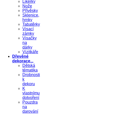
Likérky
Nože
Přívěsky
Sklenice,
hrnky
Tabatěrky
Visací
zámky
Visačky
na
dárky
Vizitkáře
Dřevěné
dekorace...
Dětská
tématika
Drobnosti
k
dekoru
K
vlastnímu
dotvoření
Pouzdra
na
darování