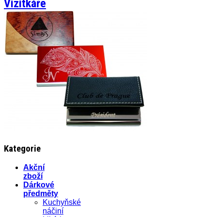
Vizitkáře
Kategorie
Akční
zboží
Dárkové
předměty
Kuchyňské
náčiní