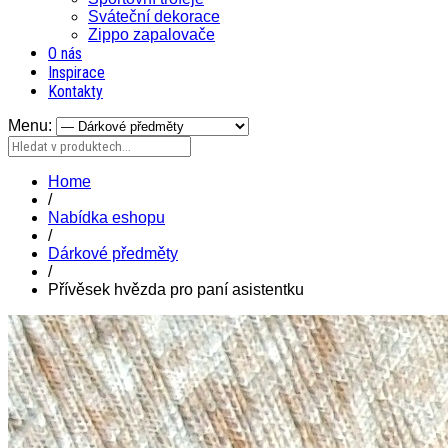
Sváteční dekorace
Zippo zapalovače
O nás
Inspirace
Kontakty
Menu:
Home
/
Nabídka eshopu
/
Dárkové předměty
/
Přívěsek hvězda pro paní asistentku