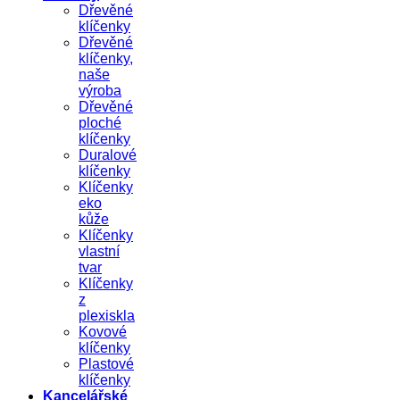
Dřevěné
klíčenky
Dřevěné
klíčenky,
naše
výroba
Dřevěné
ploché
klíčenky
Duralové
klíčenky
Klíčenky
eko
kůže
Klíčenky
vlastní
tvar
Klíčenky
z
plexiskla
Kovové
klíčenky
Plastové
klíčenky
Kancelářské