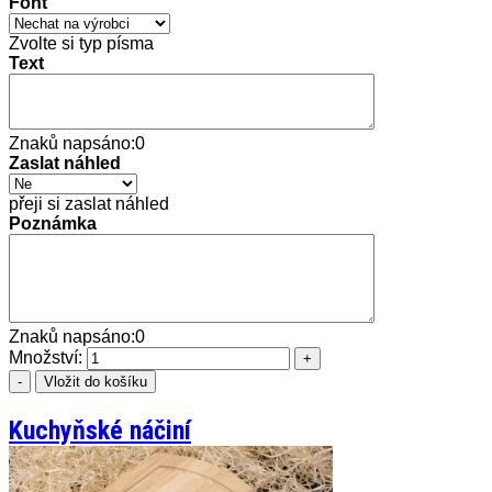
Font
Zvolte si typ písma
Text
Znaků napsáno:
0
Zaslat náhled
přeji si zaslat náhled
Poznámka
Znaků napsáno:
0
Množství:
Kuchyňské náčiní