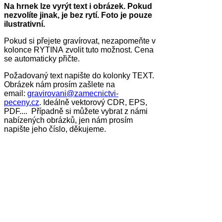
Na hrnek lze vyrýt text i obrázek. Pokud
nezvolíte jinak, je bez rytí. Foto je pouze
ilustrativní.
Pokud si přejete gravírovat, nezapomeňte v
kolonce RYTINA zvolit tuto možnost. Cena
se automaticky přičte.
Požadovaný text napište do kolonky TEXT.
Obrázek nám prosím zašlete na
email:
gravirovani@zamecnictvi-
peceny.cz
. Ideálně vektorový CDR, EPS,
PDF.... Případně si můžete vybrat z námi
nabízených obrázků, jen nám prosím
napište jeho číslo, děkujeme.