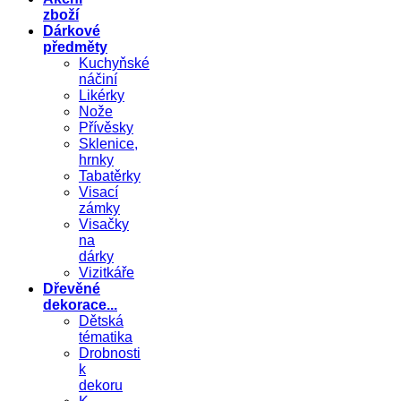
zboží
Dárkové
předměty
Kuchyňské
náčiní
Likérky
Nože
Přívěsky
Sklenice,
hrnky
Tabatěrky
Visací
zámky
Visačky
na
dárky
Vizitkáře
Dřevěné
dekorace...
Dětská
tématika
Drobnosti
k
dekoru