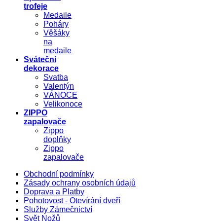
trofeje
Medaile
Poháry
Věšáky
na
medaile
Sváteční
dekorace
Svatba
Valentýn
VÁNOCE
Velikonoce
ZIPPO
zapalovače
Zippo
doplňky
Zippo
zapalovače
Obchodní podmínky
Zásady ochrany osobních údajů
Doprava a Platby
Pohotovost - Otevírání dveří
Služby Zámečnictví
Svět Nožů