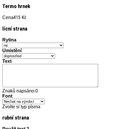
Termo hrnek
415 Kč
Cena
lícní strana
Rytina
Umistění
Text
Znaků napsáno:
0
Font
Zvolte si typ písma
rubní strana
Použít text 2