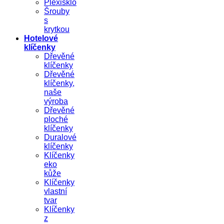
Plexisklo
Šrouby
s
krytkou
Hotelové
klíčenky
Dřevěné
klíčenky
Dřevěné
klíčenky,
naše
výroba
Dřevěné
ploché
klíčenky
Duralové
klíčenky
Klíčenky
eko
kůže
Klíčenky
vlastní
tvar
Klíčenky
z