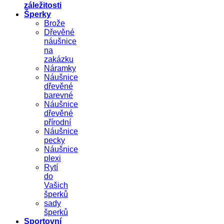
záležitosti
Šperky
Brože
Dřevěné
náušnice
na
zakázku
Náramky
Náušnice
dřevěné
barevné
Náušnice
dřevěné
přírodní
Náušnice
pecky
Náušnice
plexi
Rytí
do
Vašich
šperků
sady
šperků
Sportovní