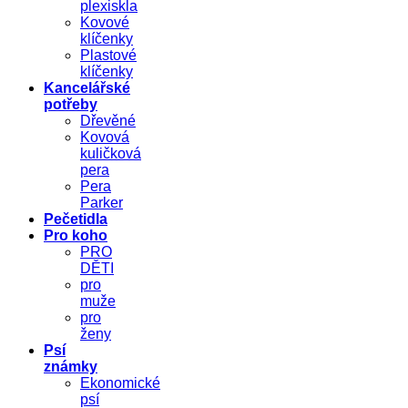
plexiskla
Kovové
klíčenky
Plastové
klíčenky
Kancelářské
potřeby
Dřevěné
Kovová
kuličková
pera
Pera
Parker
Pečetidla
Pro koho
PRO
DĚTI
pro
muže
pro
ženy
Psí
známky
Ekonomické
psí