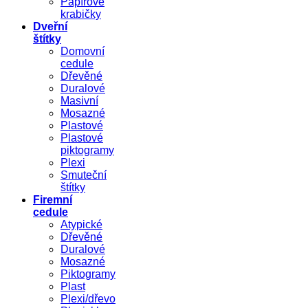
Papírové
krabičky
Dveřní
štítky
Domovní
cedule
Dřevěné
Duralové
Masivní
Mosazné
Plastové
Plastové
piktogramy
Plexi
Smuteční
štítky
Firemní
cedule
Atypické
Dřevěné
Duralové
Mosazné
Piktogramy
Plast
Plexi/dřevo