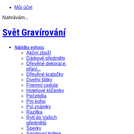
Můj účet
Nahrávám...
Svět Gravírování
Nabídka eshopu
Akční zboží
Dárkové předměty
Dřevěné dekorace,
přání...
Dřevěné krabičky
Dveřní štítky
Firemní cedule
Hotelové klíčenky
Pečetidla
Pro koho
Psí známky
Razítka
Rytí do Vašich
předmětů
Šperky
Sportovní trofeje