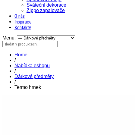
Sváteční dekorace
Zippo zapalovače
O nás
Inspirace
Kontakty
Menu:
Home
/
Nabídka eshopu
/
Dárkové předměty
/
Termo hrnek