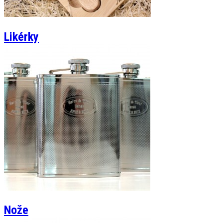
Likérky
Nože