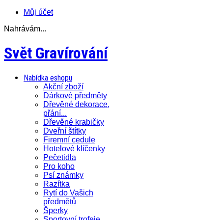
Můj účet
Nahrávám...
Svět Gravírování
Nabídka eshopu
Akční zboží
Dárkové předměty
Dřevěné dekorace,
přání...
Dřevěné krabičky
Dveřní štítky
Firemní cedule
Hotelové klíčenky
Pečetidla
Pro koho
Psí známky
Razítka
Rytí do Vašich
předmětů
Šperky
Sportovní trofeje