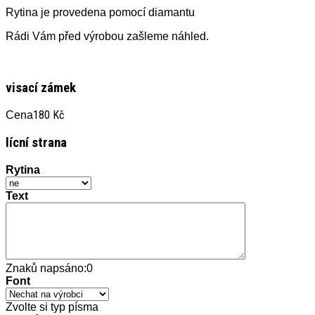
Rytina je provedena pomocí diamantu
Rádi Vám před výrobou zašleme náhled.
visací zámek
180 Kč
Cena
lícní strana
Rytina
Text
Znaků napsáno:
0
Font
Zvolte si typ písma