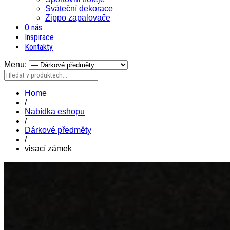
Sváteční dekorace
Zippo zapalovače
O nás
Inspirace
Kontakty
Menu:
Home
/
Nabídka eshopu
/
Dárkové předměty
/
visací zámek