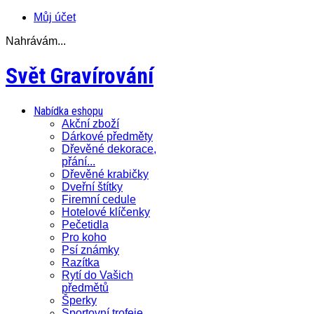
Můj účet
Nahrávám...
Svět Gravírování
Nabídka eshopu
Akční zboží
Dárkové předměty
Dřevěné dekorace,
přání...
Dřevěné krabičky
Dveřní štítky
Firemní cedule
Hotelové klíčenky
Pečetidla
Pro koho
Psí známky
Razítka
Rytí do Vašich
předmětů
Šperky
Sportovní trofeje