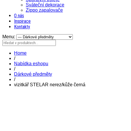
Sváteční dekorace
Zippo zapalovače
O nás
Inspirace
Kontakty
Menu:
Home
/
Nabídka eshopu
/
Dárkové předměty
/
vizitkář STELAR nerez/kůže černá