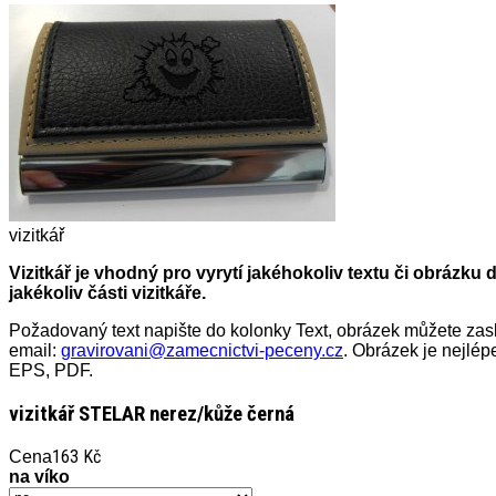
vizitkář
Vizitkář je vhodný pro vyrytí jakéhokoliv textu či obrázku 
jakékoliv části vizitkáře.
Požadovaný text napište do kolonky Text, obrázek můžete zas
email:
gravirovani@zamecnictvi-peceny.cz
. Obrázek je nejlép
EPS, PDF.
vizitkář STELAR nerez/kůže černá
163 Kč
Cena
na víko