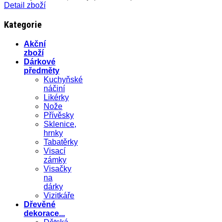
Detail zboží
Kategorie
Akční
zboží
Dárkové
předměty
Kuchyňské
náčiní
Likérky
Nože
Přívěsky
Sklenice,
hrnky
Tabatěrky
Visací
zámky
Visačky
na
dárky
Vizitkáře
Dřevěné
dekorace...