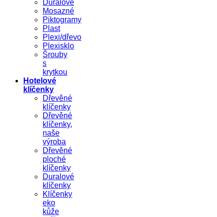
Duralové
Mosazné
Piktogramy
Plast
Plexi/dřevo
Plexisklo
Šrouby
s
krytkou
Hotelové
klíčenky
Dřevěné
klíčenky
Dřevěné
klíčenky,
naše
výroba
Dřevěné
ploché
klíčenky
Duralové
klíčenky
Klíčenky
eko
kůže