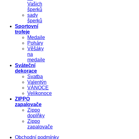
Vašich
šperků
sady
šperků
Sportovní
trofeje
Medaile
Poháry
Věšáky
na
medaile
Sváteční
dekorace
Svatba
Valentýn
VÁNOCE
Velikonoce
ZIPPO
zapalovače
Zippo
doplňky
Zippo
zapalovače
Obchodní podmínky