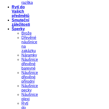
razítka
Rytí do
Vašich
předmětů
Smuteční
záležitosti
Šperky
Brože
Dřevěné
náušnice
na
zakázku
Náramky
Náušnice
dřevěné
barevné
Náušnice
dřevěné
přírodní
Náušnice
pecky
Náušnice
plexi
Rytí
do