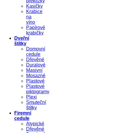
překližky
Kasičky
Krabice
na
víno
Papírové
krabičky
Dveřní
štítky
Domovní
cedule
Dřevěné
Duralové
Masivní
Mosazné
Plastové
Plastové
piktogramy
Plexi
Smuteční
štítky
Firemní
cedule
Atypické
Dřevěné