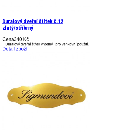
Duralový dveřní štítek č.12
zlatý/stříbrný
Cena
340 Kč
Duralový dveřní štítek vhodný i pro venkovní použití.
Detail zboží