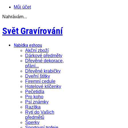
Můj účet
Nahrávám...
Svět Gravírování
Nabídka eshopu
Akční zboží
Dárkové předměty
Dřevěné dekorace,
přání...
Dřevěné krabičky
Dveřní štítky
Firemní cedule
Hotelové klíčenky
Pečetidla
Pro koho
Psí známky
Razítka
Rytí do Vašich
předmětů
Šperky
Sportovní trofeje