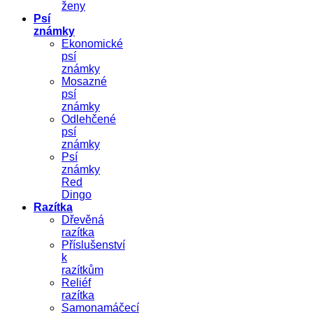
ženy
Psí
známky
Ekonomické
psí
známky
Mosazné
psí
známky
Odlehčené
psí
známky
Psí
známky
Red
Dingo
Razítka
Dřevěná
razítka
Příslušenství
k
razítkům
Reliéf
razítka
Samonamáčecí