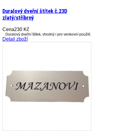
Duralový dveřní štítek č.23D
zlatý/stříbrný
Cena
230 Kč
Duralový dveřní štítek, vhodný i pro venkovní použití.
Detail zboží