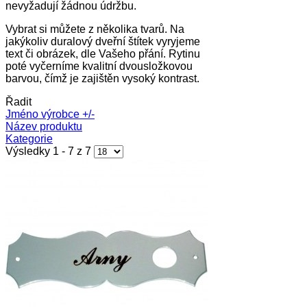
nevyžadují žádnou údržbu.
Vybrat si můžete z několika tvarů. Na
jakýkoliv duralový dveřní štítek vyryjeme
text či obrázek, dle Vašeho přání. Rytinu
poté vyčerníme kvalitní dvousložkovou
barvou, čímž je zajištěn vysoký kontrast.
Řadit
Jméno výrobce +/-
Název produktu
Kategorie
Výsledky 1 - 7 z 7