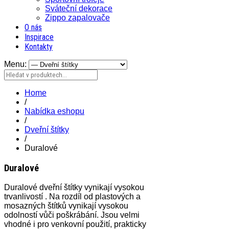
Sváteční dekorace
Zippo zapalovače
O nás
Inspirace
Kontakty
Menu:
Home
/
Nabídka eshopu
/
Dveřní štítky
/
Duralové
Duralové
Duralové dveřní štítky vynikají vysokou
trvanlivostí . Na rozdíl od plastových a
mosazných štítků vynikají vysokou
odolností vůči poškrábání. Jsou velmi
vhodné i pro venkovní použití, prakticky