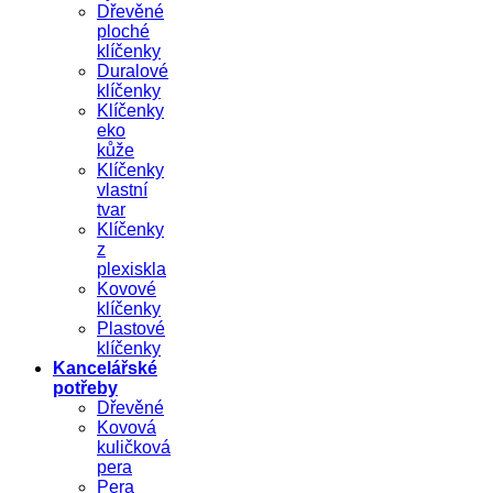
Dřevěné
ploché
klíčenky
Duralové
klíčenky
Klíčenky
eko
kůže
Klíčenky
vlastní
tvar
Klíčenky
z
plexiskla
Kovové
klíčenky
Plastové
klíčenky
Kancelářské
potřeby
Dřevěné
Kovová
kuličková
pera
Pera