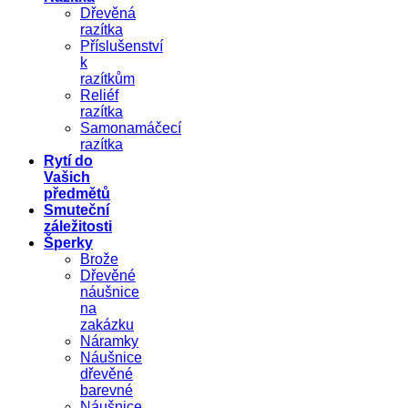
Dřevěná
razítka
Příslušenství
k
razítkům
Reliéf
razítka
Samonamáčecí
razítka
Rytí do
Vašich
předmětů
Smuteční
záležitosti
Šperky
Brože
Dřevěné
náušnice
na
zakázku
Náramky
Náušnice
dřevěné
barevné
Náušnice