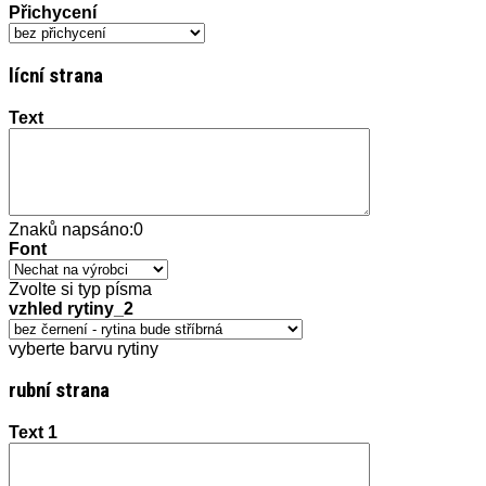
Přichycení
lícní strana
Text
Znaků napsáno:
0
Font
Zvolte si typ písma
vzhled rytiny_2
vyberte barvu rytiny
rubní strana
Text 1