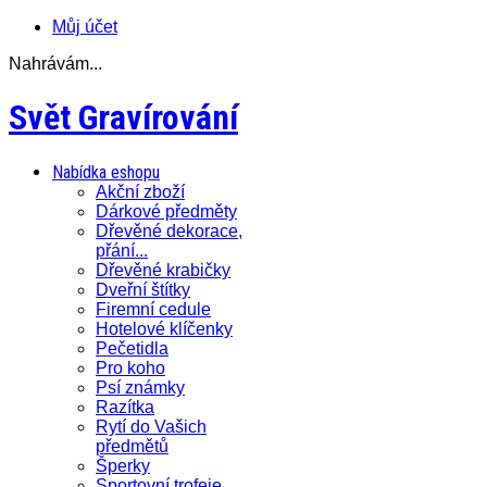
Můj účet
Nahrávám...
Svět Gravírování
Nabídka eshopu
Akční zboží
Dárkové předměty
Dřevěné dekorace,
přání...
Dřevěné krabičky
Dveřní štítky
Firemní cedule
Hotelové klíčenky
Pečetidla
Pro koho
Psí známky
Razítka
Rytí do Vašich
předmětů
Šperky
Sportovní trofeje