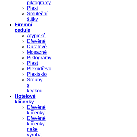
piktogramy
Plexi
Smuteční
štítky
Firemní
cedule
Atypické
Dřevěné
Duralové
Mosazné
Piktogramy
Plast
Plexi/dřevo
Plexisklo
Šrouby
s
krytkou
Hotelové
klíčenky
Dřevěné
klíčenky
Dřevěné
klíčenky,
naše
výroba