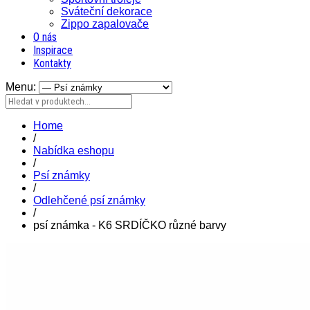
Sváteční dekorace
Zippo zapalovače
O nás
Inspirace
Kontakty
Menu:
Home
/
Nabídka eshopu
/
Psí známky
/
Odlehčené psí známky
/
psí známka - K6 SRDÍČKO různé barvy