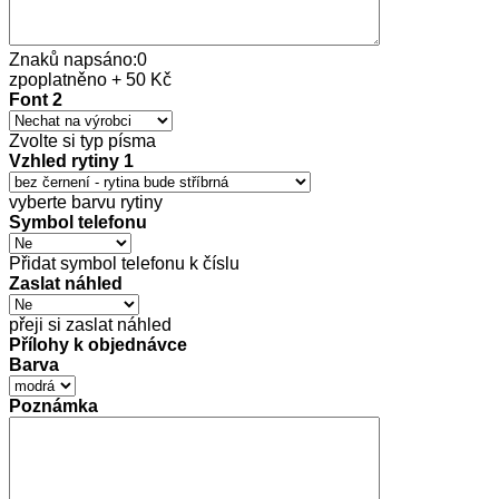
Znaků napsáno:
0
zpoplatněno + 50 Kč
Font 2
Zvolte si typ písma
Vzhled rytiny 1
vyberte barvu rytiny
Symbol telefonu
Přidat symbol telefonu k číslu
Zaslat náhled
přeji si zaslat náhled
Přílohy k objednávce
Barva
Poznámka