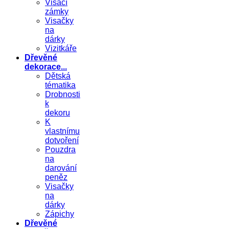
Visací
zámky
Visačky
na
dárky
Vizitkáře
Dřevěné
dekorace...
Dětská
tématika
Drobnosti
k
dekoru
K
vlastnímu
dotvoření
Pouzdra
na
darování
peněz
Visačky
na
dárky
Zápichy
Dřevěné