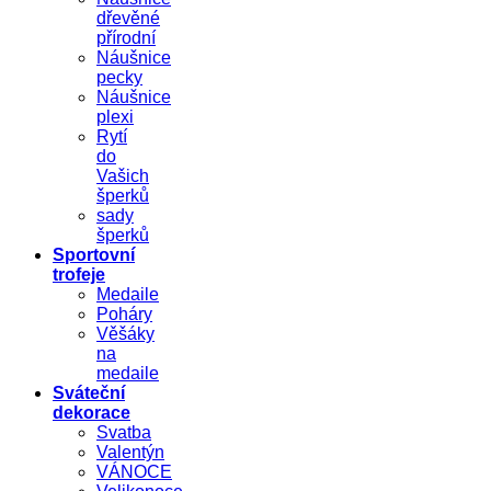
dřevěné
přírodní
Náušnice
pecky
Náušnice
plexi
Rytí
do
Vašich
šperků
sady
šperků
Sportovní
trofeje
Medaile
Poháry
Věšáky
na
medaile
Sváteční
dekorace
Svatba
Valentýn
VÁNOCE