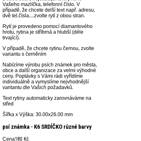
Vašeho mazlíčka, telefonní číslo. V
případě, že chcete delší text např. adresu,
dvě tel.čísla....zvolte rytí z obou stran.
Rytí je provedeno pomocí diamantového
hrotu, rytina je stříbrná a hlubší (déle
trvající).
V případě, že chcete rytinu černou, zvolte
variantu s černěním
Nabízíme výrobu psích známek pro města,
obce a další organizace za velmi výhodné
ceny. Poptávky s Vámi rádi vyřídíme
individuálně a vymyslíme nejvhodnější
varitantu dle Vašich požadavků.
Text rytiny automaticky zarovnáváme na
střed
Šířka x Výška: 30.00x26.00 mm
psí známka - K6 SRDÍČKO různé barvy
180 Kč
Cena