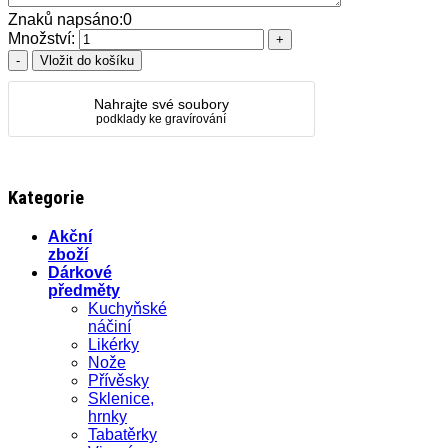
Znaků napsáno:
0
Množství:
Nahrajte své soubory
podklady ke gravírování
Kategorie
Akční
zboží
Dárkové
předměty
Kuchyňské
náčiní
Likérky
Nože
Přívěsky
Sklenice,
hrnky
Tabatěrky