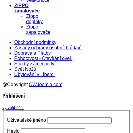
Velikonoce
ZIPPO
zapalovače
Zippo
doplňky
Zippo
zapalovače
Obchodní podmínky
Zásady ochrany osobních údajů
Doprava a Platby
Pohotovost - Otevírání dveří
Služby Zámečnictví
Svět Nožů
Ubytování v Liberci
@Copyright
CWJoomla.com
.
Přihlášení
vytvořit účet
Uživatelské jméno
Heslo