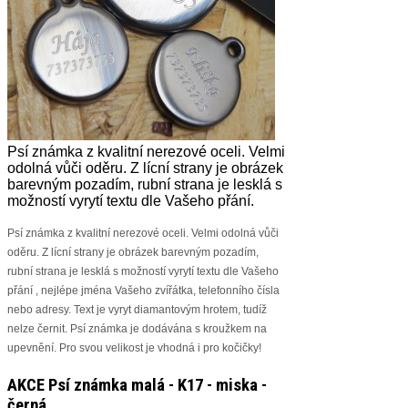
Psí známka z kvalitní nerezové oceli. Velmi
odolná vůči oděru. Z lícní strany je obrázek
barevným pozadím, rubní strana je lesklá s
možností vyrytí textu dle Vašeho přání.
Psí známka z kvalitní nerezové oceli. Velmi odolná vůči
oděru. Z lícní strany je obrázek barevným pozadím,
rubní strana je lesklá s možností vyrytí textu dle Vašeho
přání , nejlépe jména Vašeho zvířátka, telefonního čísla
nebo adresy. Text je vyryt diamantovým hrotem, tudíž
nelze černit. Psí známka je dodávána s kroužkem na
upevnění. Pro svou velikost je vhodná i pro kočičky!
AKCE Psí známka malá - K17 - miska -
černá