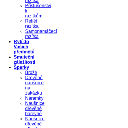
razítka
Příslušenství
k
razítkům
Reliéf
razítka
Samonamáčecí
razítka
Rytí do
Vašich
předmětů
Smuteční
záležitosti
Šperky
Brože
Dřevěné
náušnice
na
zakázku
Náramky
Náušnice
dřevěné
barevné
Náušnice
dřevěné