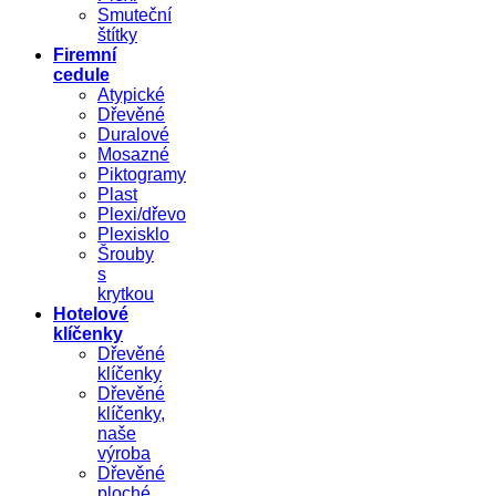
Smuteční
štítky
Firemní
cedule
Atypické
Dřevěné
Duralové
Mosazné
Piktogramy
Plast
Plexi/dřevo
Plexisklo
Šrouby
s
krytkou
Hotelové
klíčenky
Dřevěné
klíčenky
Dřevěné
klíčenky,
naše
výroba
Dřevěné
ploché