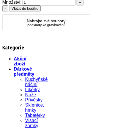
Množství:
Nahrajte své soubory
podklady ke gravírování
Kategorie
Akční
zboží
Dárkové
předměty
Kuchyňské
náčiní
Likérky
Nože
Přívěsky
Sklenice,
hrnky
Tabatěrky
Visací
zámky