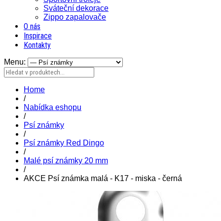
Sváteční dekorace
Zippo zapalovače
O nás
Inspirace
Kontakty
Menu:
Home
/
Nabídka eshopu
/
Psí známky
/
Psí známky Red Dingo
/
Malé psí známky 20 mm
/
AKCE Psí známka malá - K17 - miska - černá