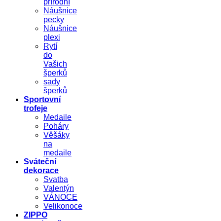
přírodní
Náušnice
pecky
Náušnice
plexi
Rytí
do
Vašich
šperků
sady
šperků
Sportovní
trofeje
Medaile
Poháry
Věšáky
na
medaile
Sváteční
dekorace
Svatba
Valentýn
VÁNOCE
Velikonoce
ZIPPO