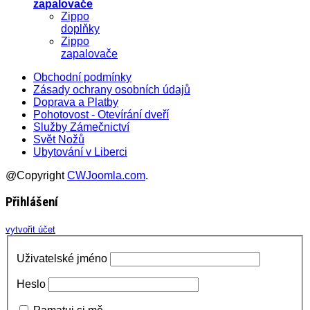
zapalovače
Zippo
doplňky
Zippo
zapalovače
Obchodní podmínky
Zásady ochrany osobních údajů
Doprava a Platby
Pohotovost - Otevírání dveří
Služby Zámečnictví
Svět Nožů
Ubytování v Liberci
@Copyright
CWJoomla.com
.
Přihlášení
vytvořit účet
Uživatelské jméno
Heslo