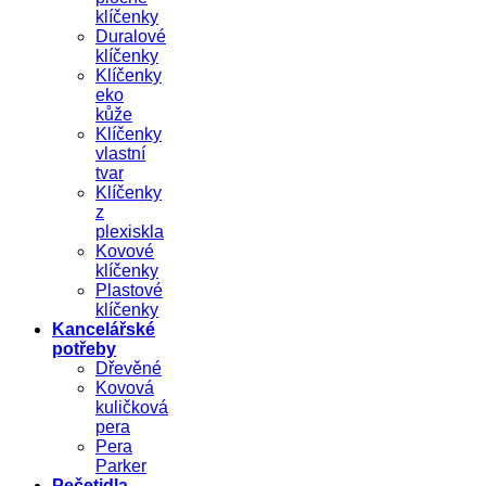
klíčenky
Duralové
klíčenky
Klíčenky
eko
kůže
Klíčenky
vlastní
tvar
Klíčenky
z
plexiskla
Kovové
klíčenky
Plastové
klíčenky
Kancelářské
potřeby
Dřevěné
Kovová
kuličková
pera
Pera
Parker
Pečetidla