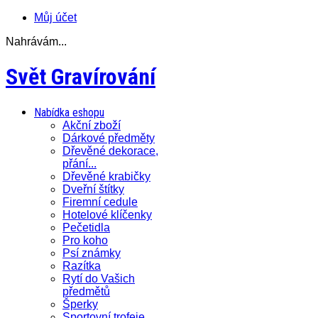
Můj účet
Nahrávám...
Svět Gravírování
Nabídka eshopu
Akční zboží
Dárkové předměty
Dřevěné dekorace,
přání...
Dřevěné krabičky
Dveřní štítky
Firemní cedule
Hotelové klíčenky
Pečetidla
Pro koho
Psí známky
Razítka
Rytí do Vašich
předmětů
Šperky
Sportovní trofeje