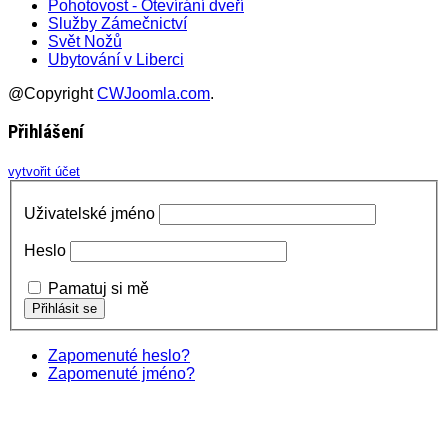
Pohotovost - Otevírání dveří
Služby Zámečnictví
Svět Nožů
Ubytování v Liberci
@Copyright
CWJoomla.com
.
Přihlášení
vytvořit účet
Uživatelské jméno
Heslo
Pamatuj si mě
Zapomenuté heslo?
Zapomenuté jméno?