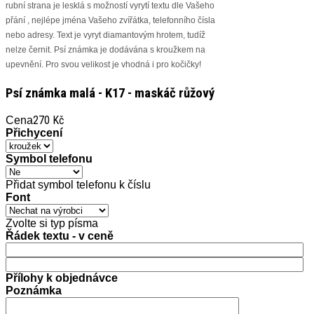
rubní strana je lesklá s možností vyrytí textu dle Vašeho
přání , nejlépe jména Vašeho zvířátka, telefonního čísla
nebo adresy. Text je vyryt diamantovým hrotem, tudíž
nelze černit. Psí známka je dodávána s kroužkem na
upevnění. Pro svou velikost je vhodná i pro kočičky!
Psí známka malá - K17 - maskáč růžový
270 Kč
Cena
Přichycení
Symbol telefonu
Přidat symbol telefonu k číslu
Font
Zvolte si typ písma
Řádek textu - v ceně
Přílohy k objednávce
Poznámka