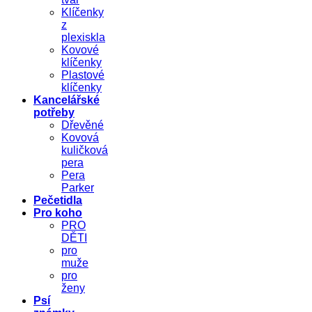
Klíčenky
z
plexiskla
Kovové
klíčenky
Plastové
klíčenky
Kancelářské
potřeby
Dřevěné
Kovová
kuličková
pera
Pera
Parker
Pečetidla
Pro koho
PRO
DĚTI
pro
muže
pro
ženy
Psí