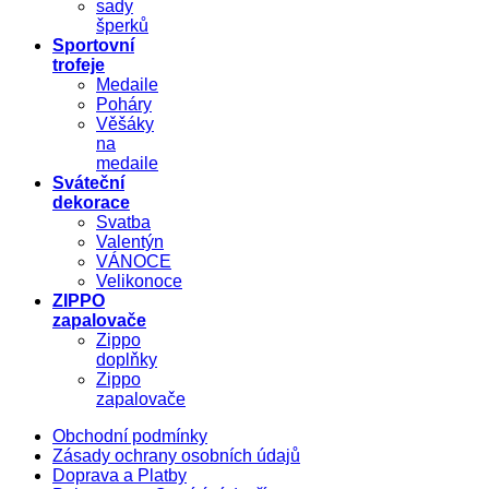
sady
šperků
Sportovní
trofeje
Medaile
Poháry
Věšáky
na
medaile
Sváteční
dekorace
Svatba
Valentýn
VÁNOCE
Velikonoce
ZIPPO
zapalovače
Zippo
doplňky
Zippo
zapalovače
Obchodní podmínky
Zásady ochrany osobních údajů
Doprava a Platby