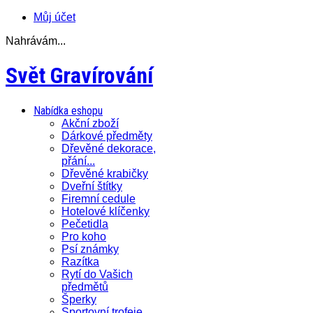
Můj účet
Nahrávám...
Svět Gravírování
Nabídka eshopu
Akční zboží
Dárkové předměty
Dřevěné dekorace,
přání...
Dřevěné krabičky
Dveřní štítky
Firemní cedule
Hotelové klíčenky
Pečetidla
Pro koho
Psí známky
Razítka
Rytí do Vašich
předmětů
Šperky
Sportovní trofeje