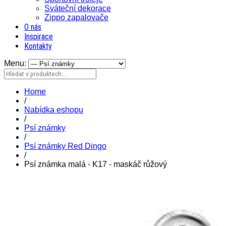
Sváteční dekorace
Zippo zapalovače
O nás
Inspirace
Kontakty
Menu:
Home
/
Nabídka eshopu
/
Psí známky
/
Psí známky Red Dingo
/
Psí známka malá - K17 - maskáč růžový