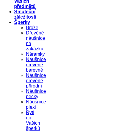
Vašich
předmětů
Smuteční
záležitosti
Šperky
Brože
Dřevěné
náušnice
na
zakázku
Náramky
Náušnice
dřevěné
barevné
Náušnice
dřevěné
přírodní
Náušnice
pecky
Náušnice
plexi
Rytí
do
Vašich
šperků