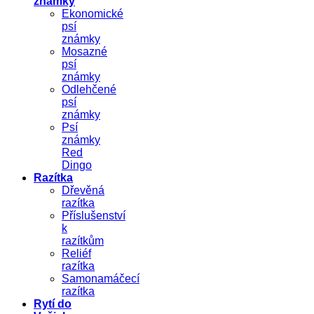
známky
Ekonomické
psí
známky
Mosazné
psí
známky
Odlehčené
psí
známky
Psí
známky
Red
Dingo
Razítka
Dřevěná
razítka
Příslušenství
k
razítkům
Reliéf
razítka
Samonamáčecí
razítka
Rytí do