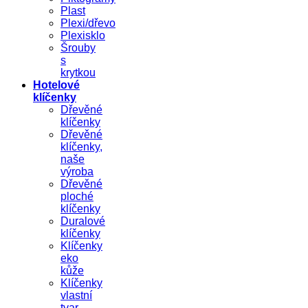
Plast
Plexi/dřevo
Plexisklo
Šrouby
s
krytkou
Hotelové
klíčenky
Dřevěné
klíčenky
Dřevěné
klíčenky,
naše
výroba
Dřevěné
ploché
klíčenky
Duralové
klíčenky
Klíčenky
eko
kůže
Klíčenky
vlastní
tvar