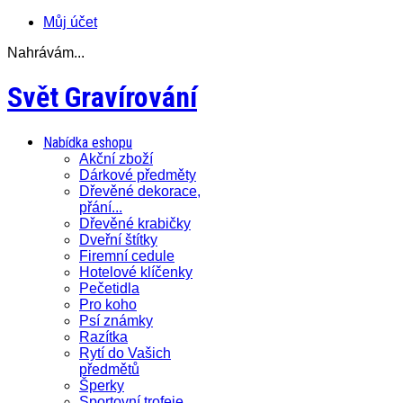
Můj účet
Nahrávám...
Svět Gravírování
Nabídka eshopu
Akční zboží
Dárkové předměty
Dřevěné dekorace,
přání...
Dřevěné krabičky
Dveřní štítky
Firemní cedule
Hotelové klíčenky
Pečetidla
Pro koho
Psí známky
Razítka
Rytí do Vašich
předmětů
Šperky
Sportovní trofeje