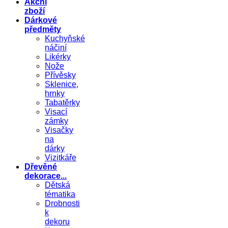
Akční
zboží
Dárkové
předměty
Kuchyňské
náčiní
Likérky
Nože
Přívěsky
Sklenice,
hrnky
Tabatěrky
Visací
zámky
Visačky
na
dárky
Vizitkáře
Dřevěné
dekorace...
Dětská
tématika
Drobnosti
k
dekoru