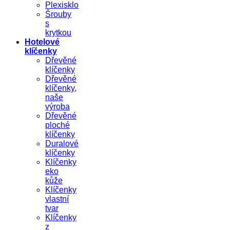
Plexisklo
Šrouby
s
krytkou
Hotelové
klíčenky
Dřevěné
klíčenky
Dřevěné
klíčenky,
naše
výroba
Dřevěné
ploché
klíčenky
Duralové
klíčenky
Klíčenky
eko
kůže
Klíčenky
vlastní
tvar
Klíčenky
z