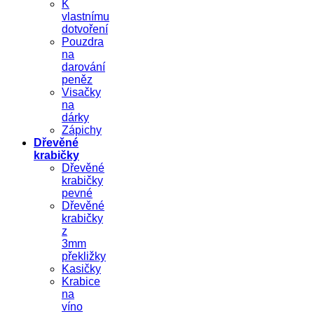
K
vlastnímu
dotvoření
Pouzdra
na
darování
peněz
Visačky
na
dárky
Zápichy
Dřevěné
krabičky
Dřevěné
krabičky
pevné
Dřevěné
krabičky
z
3mm
překližky
Kasičky
Krabice
na
víno