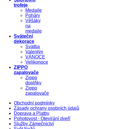
trofeje
Medaile
Poháry
Věšáky
na
medaile
Sváteční
dekorace
Svatba
Valentýn
VÁNOCE
Velikonoce
ZIPPO
zapalovače
Zippo
doplňky
Zippo
zapalovače
Obchodní podmínky
Zásady ochrany osobních údajů
Doprava a Platby
Pohotovost - Otevírání dveří
Služby Zámečnictví
Svět Nožů