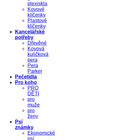
plexiskla
Kovové
klíčenky
Plastové
klíčenky
Kancelářské
potřeby
Dřevěné
Kovová
kuličková
pera
Pera
Parker
Pečetidla
Pro koho
PRO
DĚTI
pro
muže
pro
ženy
Psí
známky
Ekonomické
psí