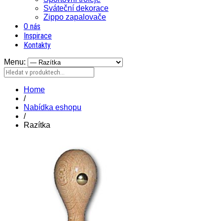
Sváteční dekorace
Zippo zapalovače
O nás
Inspirace
Kontakty
Menu:
Home
/
Nabídka eshopu
/
Razítka