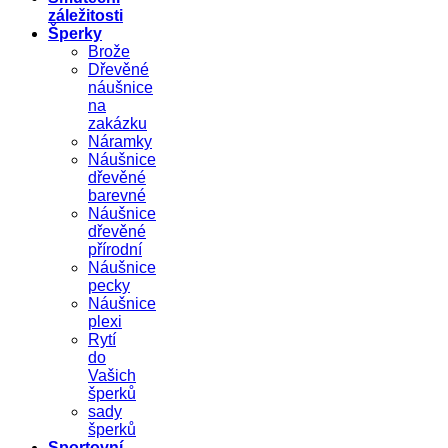
záležitosti
Šperky
Brože
Dřevěné
náušnice
na
zakázku
Náramky
Náušnice
dřevěné
barevné
Náušnice
dřevěné
přírodní
Náušnice
pecky
Náušnice
plexi
Rytí
do
Vašich
šperků
sady
šperků
Sportovní