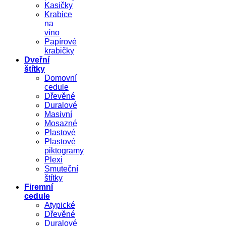
Kasičky
Krabice
na
víno
Papírové
krabičky
Dveřní
štítky
Domovní
cedule
Dřevěné
Duralové
Masivní
Mosazné
Plastové
Plastové
piktogramy
Plexi
Smuteční
štítky
Firemní
cedule
Atypické
Dřevěné
Duralové