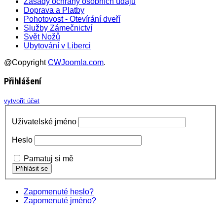
Zásady ochrany osobních údajů
Doprava a Platby
Pohotovost - Otevírání dveří
Služby Zámečnictví
Svět Nožů
Ubytování v Liberci
@Copyright
CWJoomla.com
.
Přihlášení
vytvořit účet
Uživatelské jméno
Heslo
Pamatuj si mě
Zapomenuté heslo?
Zapomenuté jméno?