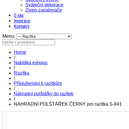
Sváteční dekorace
Zippo zapalovače
O nás
Inspirace
Kontakty
Menu:
Home
/
Nabídka eshopu
/
Razítka
/
Příslušenství k razítkům
/
Náhradní polštářky do razítek
/
NÁHRADNÍ POLŠTÁŘEK ČERNÝ pro razítka S-841