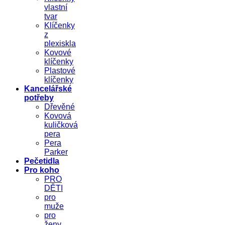
vlastní
tvar
Klíčenky
z
plexiskla
Kovové
klíčenky
Plastové
klíčenky
Kancelářské
potřeby
Dřevěné
Kovová
kuličková
pera
Pera
Parker
Pečetidla
Pro koho
PRO
DĚTI
pro
muže
pro
ženy