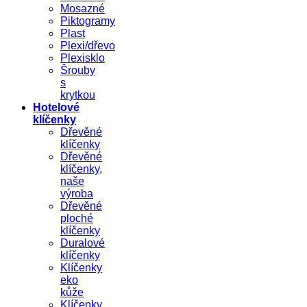
Mosazné
Piktogramy
Plast
Plexi/dřevo
Plexisklo
Šrouby
s
krytkou
Hotelové
klíčenky
Dřevěné
klíčenky
Dřevěné
klíčenky,
naše
výroba
Dřevěné
ploché
klíčenky
Duralové
klíčenky
Klíčenky
eko
kůže
Klíčenky