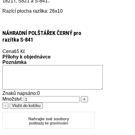
1821T, S821 a S-841..
Razící plocha razítka: 26x10
NÁHRADNÍ POLŠTÁŘEK ČERNÝ pro
razítka S-841
65 Kč
Cena
Přílohy k objednávce
Poznámka
Znaků napsáno:
0
Množství:
Nahrajte své soubory
podklady ke gravírování