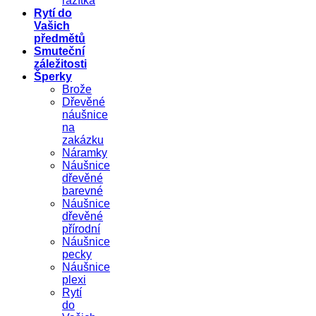
razítka
Rytí do
Vašich
předmětů
Smuteční
záležitosti
Šperky
Brože
Dřevěné
náušnice
na
zakázku
Náramky
Náušnice
dřevěné
barevné
Náušnice
dřevěné
přírodní
Náušnice
pecky
Náušnice
plexi
Rytí
do