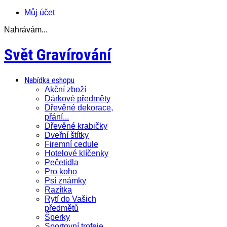
Můj účet
Nahrávám...
Svět Gravírování
Nabídka eshopu
Akční zboží
Dárkové předměty
Dřevěné dekorace,
přání...
Dřevěné krabičky
Dveřní štítky
Firemní cedule
Hotelové klíčenky
Pečetidla
Pro koho
Psí známky
Razítka
Rytí do Vašich
předmětů
Šperky
Sportovní trofeje