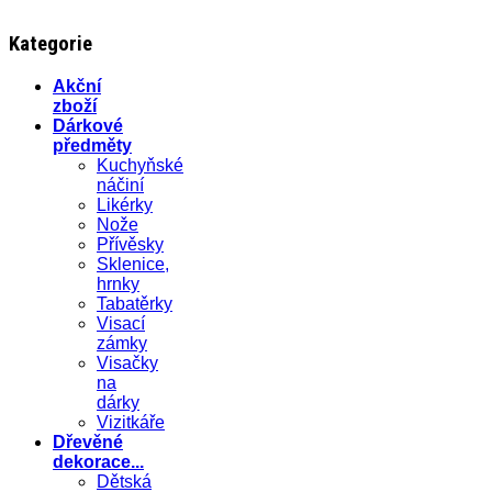
Kategorie
Akční
zboží
Dárkové
předměty
Kuchyňské
náčiní
Likérky
Nože
Přívěsky
Sklenice,
hrnky
Tabatěrky
Visací
zámky
Visačky
na
dárky
Vizitkáře
Dřevěné
dekorace...
Dětská