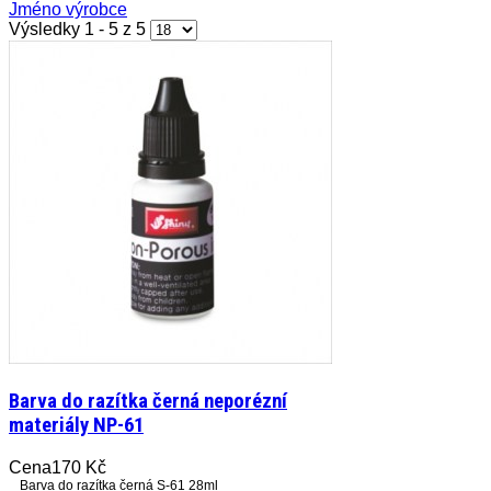
Jméno výrobce
Výsledky 1 - 5 z 5
Barva do razítka černá neporézní
materiály NP-61
Cena
170 Kč
Barva do razítka černá S-61 28ml