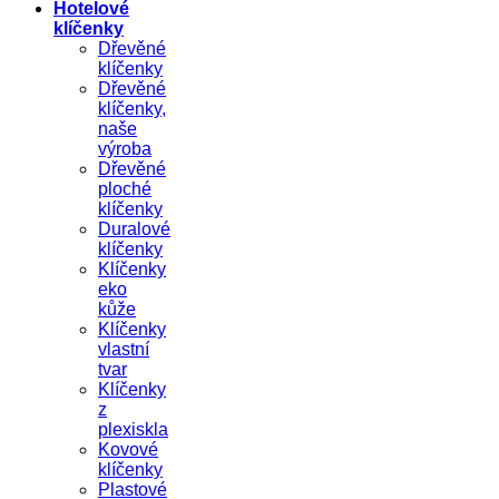
Hotelové
klíčenky
Dřevěné
klíčenky
Dřevěné
klíčenky,
naše
výroba
Dřevěné
ploché
klíčenky
Duralové
klíčenky
Klíčenky
eko
kůže
Klíčenky
vlastní
tvar
Klíčenky
z
plexiskla
Kovové
klíčenky
Plastové