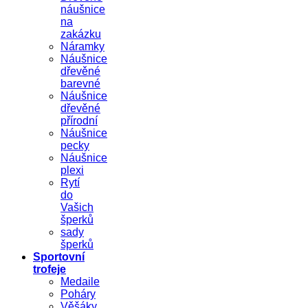
náušnice
na
zakázku
Náramky
Náušnice
dřevěné
barevné
Náušnice
dřevěné
přírodní
Náušnice
pecky
Náušnice
plexi
Rytí
do
Vašich
šperků
sady
šperků
Sportovní
trofeje
Medaile
Poháry
Věšáky