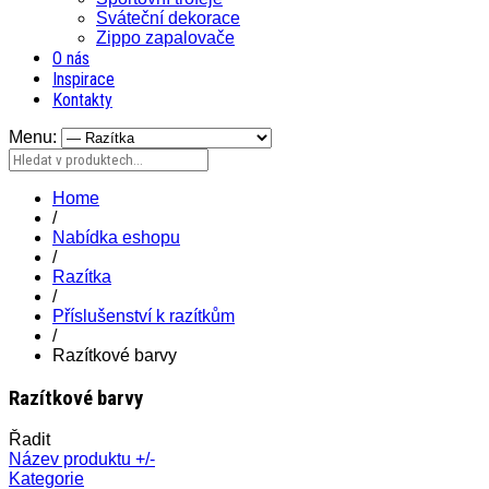
Sváteční dekorace
Zippo zapalovače
O nás
Inspirace
Kontakty
Menu:
Home
/
Nabídka eshopu
/
Razítka
/
Příslušenství k razítkům
/
Razítkové barvy
Razítkové barvy
Řadit
Název produktu +/-
Kategorie