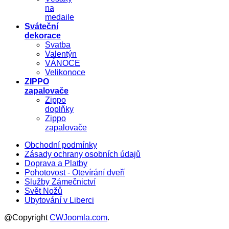
na
medaile
Sváteční
dekorace
Svatba
Valentýn
VÁNOCE
Velikonoce
ZIPPO
zapalovače
Zippo
doplňky
Zippo
zapalovače
Obchodní podmínky
Zásady ochrany osobních údajů
Doprava a Platby
Pohotovost - Otevírání dveří
Služby Zámečnictví
Svět Nožů
Ubytování v Liberci
@Copyright
CWJoomla.com
.