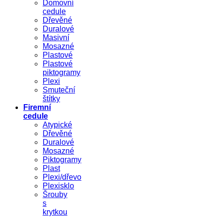
Domovní
cedule
Dřevěné
Duralové
Masivní
Mosazné
Plastové
Plastové
piktogramy
Plexi
Smuteční
štítky
Firemní
cedule
Atypické
Dřevěné
Duralové
Mosazné
Piktogramy
Plast
Plexi/dřevo
Plexisklo
Šrouby
s
krytkou