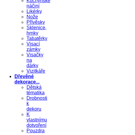
Kuchyňské
náčiní
Likérky
Nože
Přívěsky
Sklenice,
hrnky
Tabatěrky
Visací
zámky
Visačky
na
dárky
Vizitkáře
Dřevěné
dekorace...
Dětská
tématika
Drobnosti
k
dekoru
K
vlastnímu
dotvoření
Pouzdra